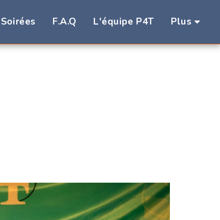
 Soirées
F.A.Q
L'équipe P4T
Plus